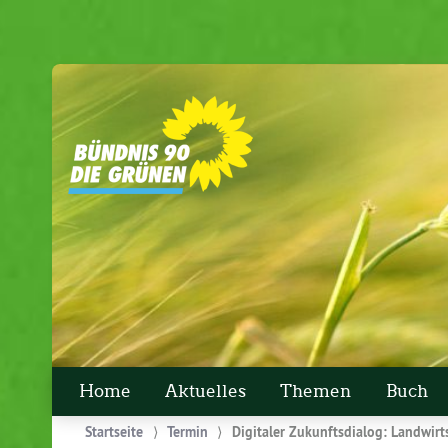
Home
Aktuelles
Themen
Buch
Startseite
⟩
Termin
⟩
Digitaler Zukunftsdialog: Landwirt