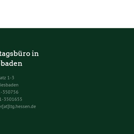
tagsbüro in
baden
atz 1-3
iesbaden
1-350756
11-3501655
r[at]ltg.hessen.de