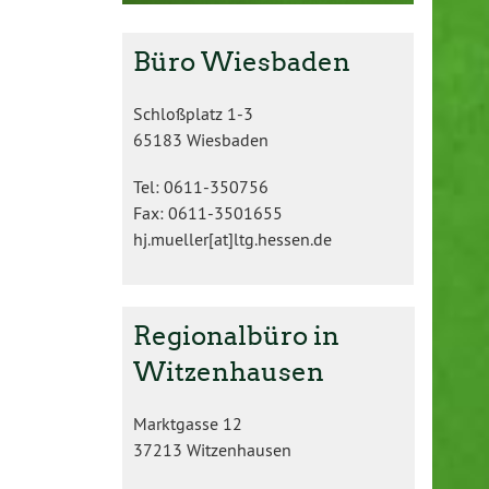
Büro Wiesbaden
Schloßplatz 1-3
65183 Wiesbaden
Tel: 0611-350756
Fax: 0611-3501655
hj.mueller[at]ltg.hessen.de
Regionalbüro in
Witzenhausen
Marktgasse 12
37213 Witzenhausen