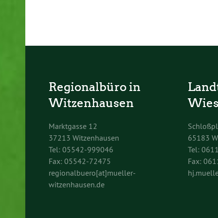
Regionalbüro in
Land
Witzenhausen
Wies
Marktgasse 12
Schloßpl
37213 Witzenhausen
65183 W
Tel: 05542-999046
Tel: 061
Fax: 05542-72475
Fax: 06
regionalbuero[at]mueller-
hj.muelle
witzenhausen.de