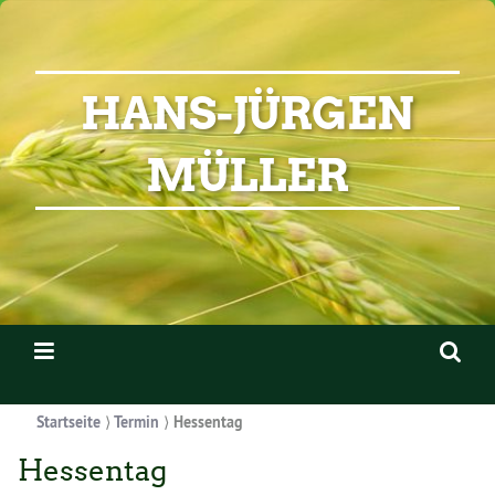
HANS-JÜRGEN
MÜLLER
Startseite
⟩
Termin
⟩
Hessentag
Hessentag