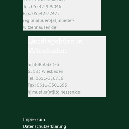
Tel: 05542-999046
Fax: 05542-72475
regionalbuero[at]mueller-
witzenhausen.de
Landtagsbüro in
Wiesbaden
Schloßplatz 1-3
65183 Wiesbaden
Tel: 0611-350756
Fax: 0611-3501655
hj.mueller[at]ltg.hessen.de
Impressum
Datenschutzerklärung