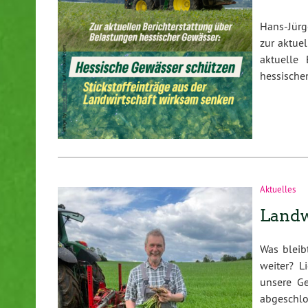
Hans-Jürg
zur aktue
aktuelle 
hessische
Aktuelles
Landw
Was bleib
weiter? L
unsere Ge
abgeschl