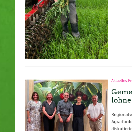
Aktuelles
,
Pr
Gemei
lohn
Regional
Agrarför
diskutie