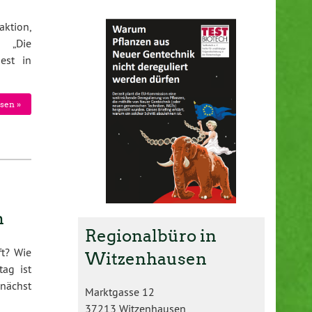
aktion,
: „Die
est in
sen »
n
Regionalbüro in
ft? Wie
Witzenhausen
tag ist
unächst
Marktgasse 12
37213 Witzenhausen