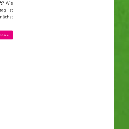
ft? Wie
tag ist
unächst
sen »