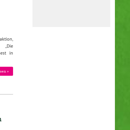
aktion,
: „Die
est in
sen »
n