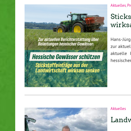
Aktuelles
,
Pr
Stick
wirks
Hans-Jürg
zur aktue
aktuelle 
hessische
Aktuelles
Landw