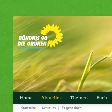
Home
Aktuelles
Themen
Buch
Startseite
⟩
Aktuelles
⟩
Es geht doch!