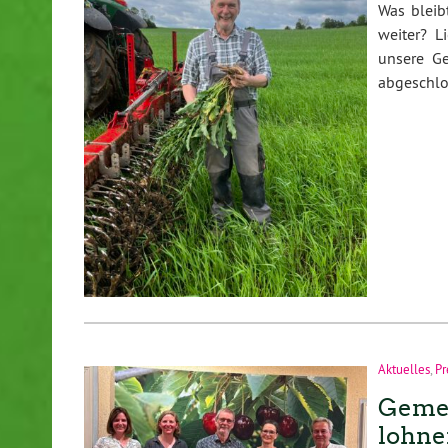
Was bleib
weiter? L
unsere Ge
abgeschl
Aktuelles
,
Pr
Gemei
lohn