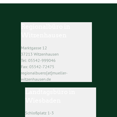
Regionalbüro in
Witzenhausen
Marktgasse 12
37213 Witzenhausen
Tel: 05542-999046
Fax: 05542-72475
regionalbuero[at]mueller-
witzenhausen.de
Landtagsbüro in
Wiesbaden
Schloßplatz 1-3