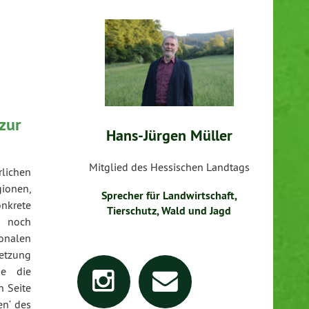
zur
Hans-Jürgen Müller
Mitglied des Hessischen Landtags
rlichen
gionen,
Sprecher für Landwirtschaft,
nkrete
Tierschutz, Wald und Jagd
g noch
onalen
setzung
ie die
n Seite
en‘ des