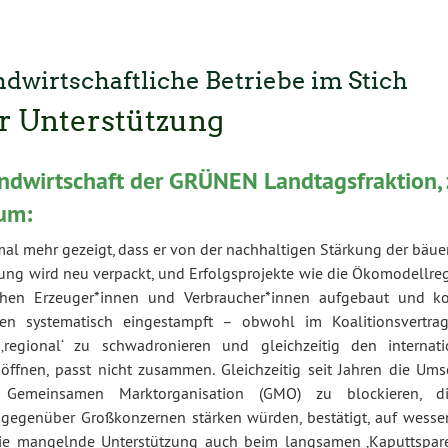
ndwirtschaftliche Betriebe im Stich
er Unterstützung
andwirtschaft der GRÜNEN Landtagsfraktion, 
um:
mal mehr gezeigt, dass er von der nachhaltigen Stärkung der bäue
erung wird neu verpackt, und Erfolgsprojekte wie die Ökomodellre
schen Erzeuger*innen und Verbraucher*innen aufgebaut und ko
en systematisch eingestampft – obwohl im Koalitionsvertra
‚regional‘ zu schwadronieren und gleichzeitig den internati
ffnen, passt nicht zusammen. Gleichzeitig seit Jahren die Um
r Gemeinsamen Marktorganisation (GMO) zu blockieren, d
 gegenüber Großkonzernen stärken würden, bestätigt, auf wesse
 die mangelnde Unterstützung auch beim langsamen ‚Kaputtspar