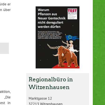
ürde er
on über
Regionalbüro in
Witzenhausen
aktion,
: „Die
Marktgasse 12
est in
37213 Witzenhausen