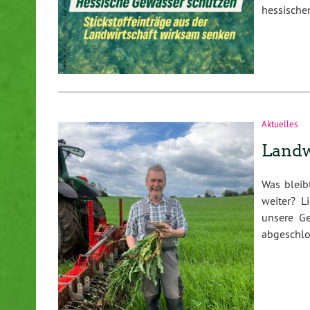
hessische
Aktuelles
Landw
Was bleib
weiter? L
unsere Ge
abgeschl