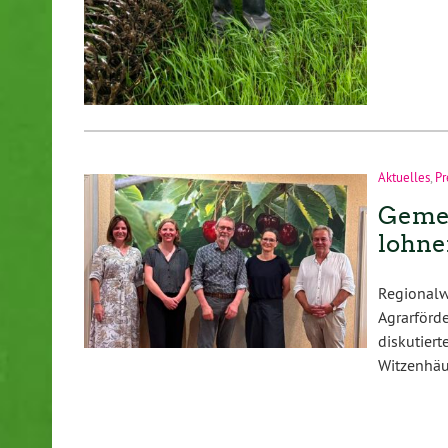
Aktuelles
,
Pr
Gemei
lohn
Regional
Agrarför
diskutie
Witzenhäu