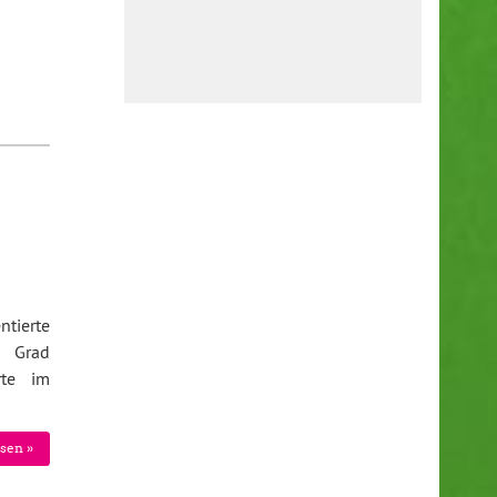
tierte
4 Grad
rte im
sen »