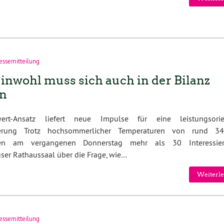
essemitteilung
nwohl muss sich auch in der Bilanz
en
wert-Ansatz liefert neue Impulse für eine leistungsorien
derung Trotz hochsommerlicher Temperaturen von rund 3
rten am vergangenen Donnerstag mehr als 30 Interessie
ser Rathaussaal über die Frage, wie…
Weiterle
essemitteilung