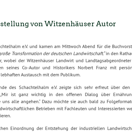
rstellung von Witzenhäuser Autor
chtelhalm e.V. und kamen am Mittwoch Abend für die Buchvorst
große Transformation der deutschen Landwirtschaft.“
in den Ratha
vor, wobei der Witzenhäuser Landwirt und Landtagsabgeordnete
en seines Co-Autor und Historikers Norbert Franz mit persön
n lebhaften Austausch mit dem Publikum.
ende des Schachtelhalm e.V. zeigte sich sehr erfreut über den
„Mir ist ganz wichtig in den offenen Dialog über Ernähru
e uns alle angehen.“ Dazu möchte sie auch bald zu Folgeforma
dwirtschaftlichen Betrieben mit Fachleuten und Interessierten we
ieren.
chen Einordnung der Entstehung der industriellen Landwirtsch