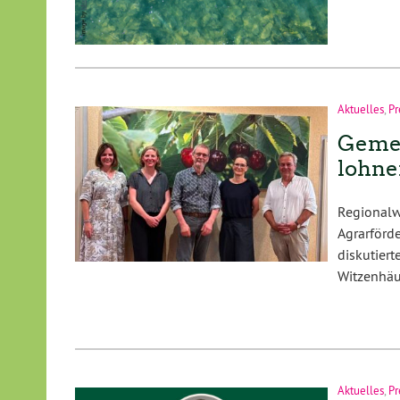
Aktuelles
,
Pr
Gemei
lohn
Regional
Agrarför
diskutie
Witzenhäu
Aktuelles
,
Pr