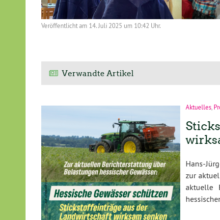
Veröffentlicht am
14. Juli 2025 um 10:42 Uhr.
Verwandte Artikel
Aktuelles
,
Pr
Stick
wirks
Hans-Jürg
zur aktue
aktuelle 
hessische