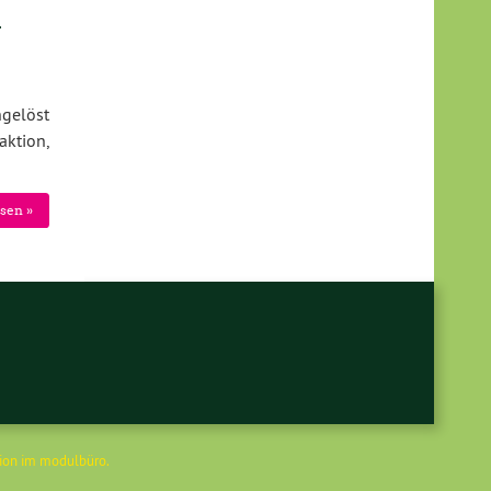
r
ngelöst
aktion,
sen »
ion im modulbüro
.