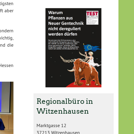
tigsten
ft aber
sondern
ichtig,
und die
 Hessen
Regionalbüro in
Witzenhausen
Marktgasse 12
37213 Witzenhausen