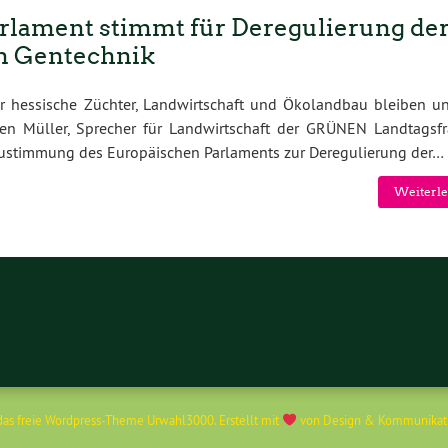
rlament stimmt für Deregulierung de
n Gentechnik
ür hessische Züchter, Landwirtschaft und Ökolandbau bleiben u
en Müller, Sprecher für Landwirtschaft der GRÜNEN Landtagsfr
Zustimmung des Europäischen Parlaments zur Deregulierung der…
Weiterle
 das freie Wordpress-Theme
Urwahl3000
. Erstellt mit
von
Design & Kommunikat