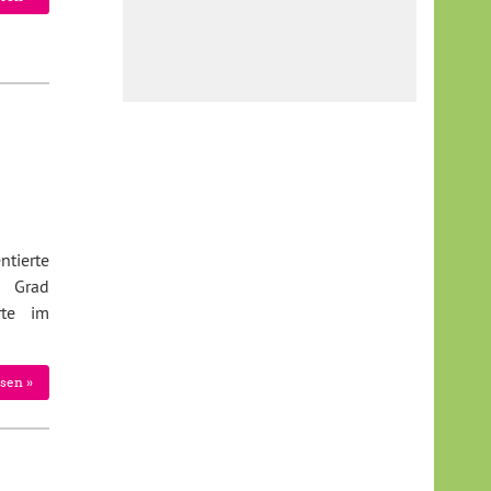
tierte
4 Grad
rte im
sen »