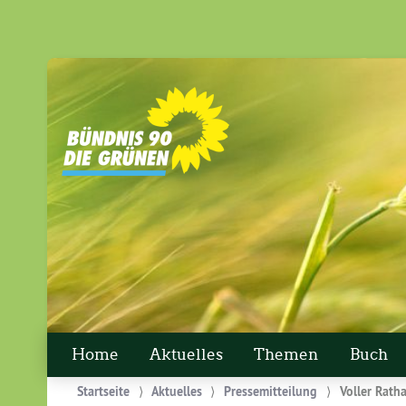
Home
Aktuelles
Themen
Buch
Startseite
⟩
Aktuelles
⟩
Pressemitteilung
⟩
Voller Rath