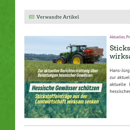
Verwandte Artikel
Aktuelles
,
Pr
Stick
wirks
Hans-Jürg
zur aktue
aktuelle 
hessische