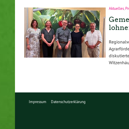
Aktuelles
,
Pr
Gemei
lohn
Regional
Agrarför
diskutie
Witzenhäu
Impressum
Datenschutzerklärung