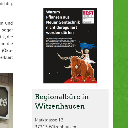
ichtig.
men und
 sogar
ik, die
 um die
 (Öko-
erklärt
Regionalbüro in
Witzenhausen
Marktgasse 12
37213 Witzenhausen