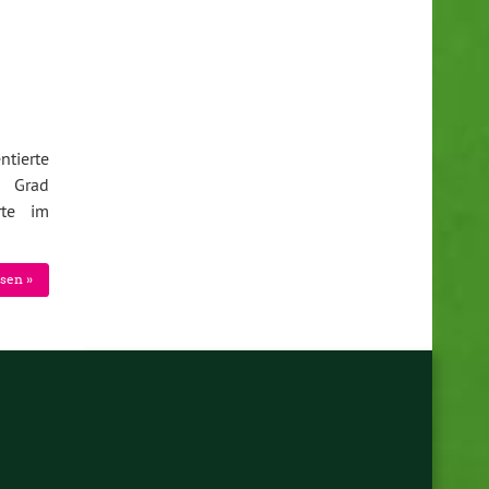
tierte
4 Grad
rte im
sen »