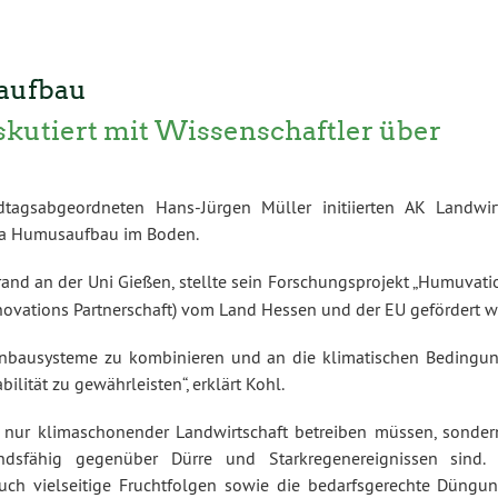
saufbau
skutiert mit Wissenschaftler über
gsabgeordneten Hans-Jürgen Müller initiierten AK Landwirt
ma Humusaufbau im Boden.
and an der Uni Gießen, stellte sein Forschungsprojekt „Humuvatio
ovations Partnerschaft) vom Land Hessen und der EU gefördert wi
 Anbausysteme zu kombinieren und an die klimatischen Bedingu
ität zu gewährleisten“, erklärt Kohl.
ht nur klimaschonender Landwirtschaft betreiben müssen, sonde
ndsfähig gegenüber Dürre und Starkregenereignissen sind.
ch vielseitige Fruchtfolgen sowie die bedarfsgerechte Düngu