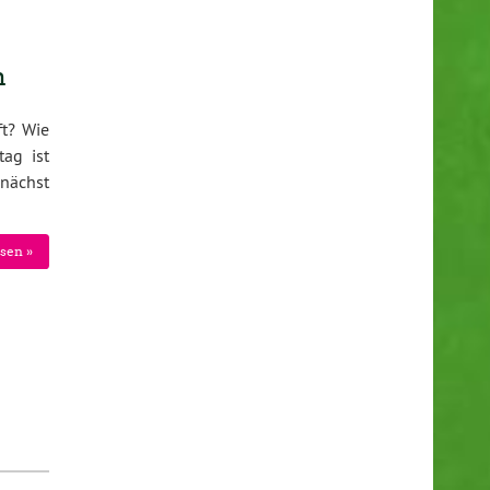
n
ft? Wie
tag ist
unächst
sen »