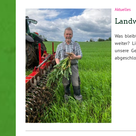
Aktuelles
Landw
Was bleib
weiter? L
unsere Ge
abgeschl