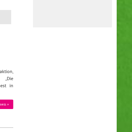
aktion,
: „Die
est in
sen »