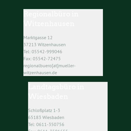
Regionalbüro in
Witzenhausen
Marktgasse 12
37213 Witzenhausen
Tel: 05542-999046
Fax: 05542-72475
regionalbuero[at]mueller-
witzenhausen.de
Landtagsbüro in
Wiesbaden
Schloßplatz 1-3
65183 Wiesbaden
Tel: 0611-350756