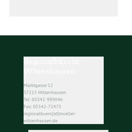
Regionalbüro in
Witzenhausen
Marktgasse 12
37213 Witzenhausen
Tel: 05542-999046
Fax: 05542-72475
regionalbuero[at]mueller-
witzenhausen.de