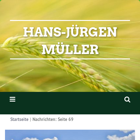
HANS-JÜRGEN
MÜLLER
Startseite
⟩
Nachrichten
: Seite 69