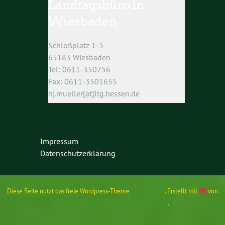
Landtagsbüro in
Wiesbaden
Schloßplatz 1-3
65183 Wiesbaden
Tel: 0611-350756
Fax: 0611-3501655
hj.mueller[at]ltg.hessen.de
Impressum
Datenschutzerklärung
Diese Seite nutzt das freie Wordpress-Theme
Urwahl3000
. Erstellt mit
von
Design & Kommunikation im modulbüro
.