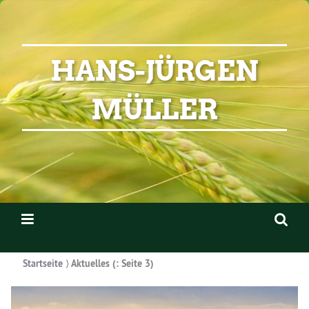
HANS-JÜRGEN
MÜLLER
Startseite
⟩
Aktuelles
(: Seite 3)